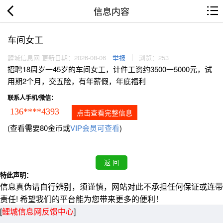
信息内容
车间女工
鲤城信息网 更新日期：2026-08-06
举报
浏览：253
招聘18周岁一45岁的车间女工，计件工资约3500一5000元，试
用期2个月，交五险，有年薪假，年底福利
联系人手机/微信：
136****4393
点击查看完整信息
(查看需要80金币或
VIP会员可查看
)
特此声明：
信息真伪请自行辨别，须谨慎，网站对此不承担任何保证或连带
责任! 希望我们的平台能为您带来更多的便利！
[
鲤城信息网反馈中心
]