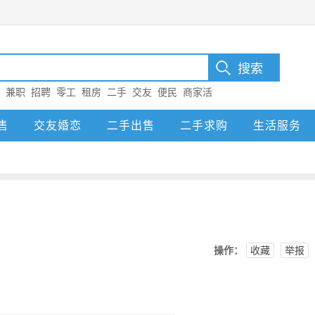
：
兼职
招聘
零工
租房
二手
交友
便民
商家活
售
交友婚恋
二手出售
二手求购
生活服务
操作：
收藏
举报