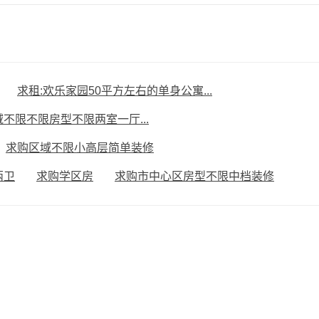
求租:欢乐家园50平方左右的单身公寓...
不限不限房型不限两室一厅...
求购区域不限小高层简单装修
两卫
求购学区房
求购市中心区房型不限中档装修